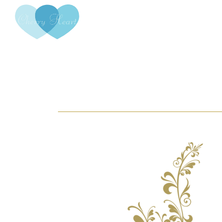
コ
ナ
ン
ビ
テ
ゲ
ン
ー
ツ
シ
へ
ョ
ス
ン
キ
に
ッ
移
プ
動