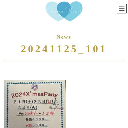
コ
ナ
ン
ビ
テ
ゲ
ン
ー
ツ
シ
へ
ョ
ス
ン
20241125_101
キ
に
ッ
移
プ
動