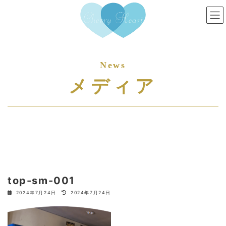
コ
ナ
ン
ビ
テ
ゲ
ン
ー
ツ
シ
へ
ョ
ス
ン
メディア
キ
に
ッ
移
プ
動
top-sm-001
最
2024年7月24日
2024年7月24日
終
更
新
日
時