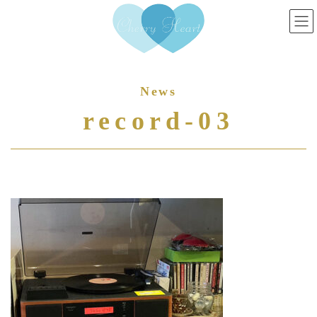
コ
ナ
ン
ビ
テ
ゲ
ン
ー
ツ
シ
へ
ョ
ス
ン
record-03
キ
に
ッ
移
プ
動