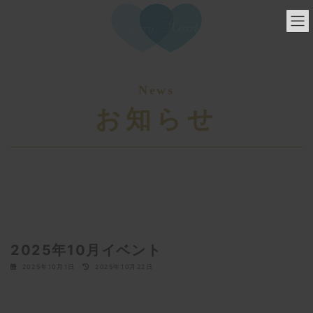
コ
ナ
ン
ビ
テ
ゲ
ン
ー
ツ
シ
へ
ョ
ス
ン
お知らせ
キ
に
ッ
移
プ
動
2025年10月イベント
最
2025年10月1日
2025年10月22日
終
更
新
日
時