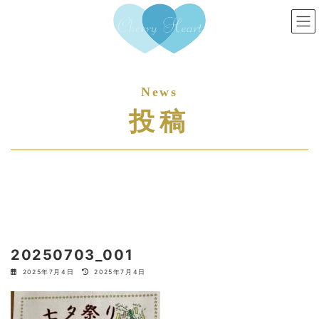
コ
ナ
ン
ビ
テ
ゲ
ン
ー
ツ
シ
へ
ョ
ス
ン
投稿
キ
に
ッ
移
プ
動
20250703_001
最
2025年7月4日
2025年7月4日
終
更
新
日
時